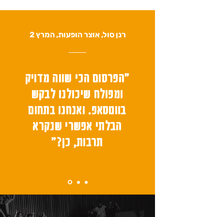
רנן סול, אוצר הופעות, המרץ 2
״הפרסום הכי שווה מדויק
ומפולח שיכולנו לבקש
בווטסאפ. ואנחנו בתחום
הבלתי אפשרי שנקרא
תרבות, כן?״