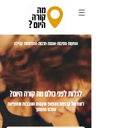
הופעות•מסיבות•אמנות•תרבות•התפתחות•קהילה
לגלות לפני כולם מה קורה היום?
רשת של קבוצות וואצאפ שקטות ושובבות שמוציאה
אתכם מהמסך