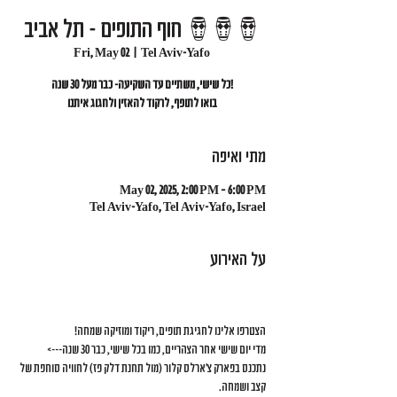
חוף התופים - תל אביב 🪘🪘🪘
Fri, May 02
  |  
Tel Aviv-Yafo
כל שישי, משתיים עד השקיעה- כבר מעל 30 שנה!
בואו לתופף, לרקוד להאזין ולחגוג איתנו
מתי ואיפה
May 02, 2025, 2:00 PM – 6:00 PM
Tel Aviv-Yafo, Tel Aviv-Yafo, Israel
על האירוע
הצטרפו אלינו לחגיגת תופים, ריקוד ומוזיקה שמחה!
מדי יום שישי אחר הצהריים, כמו בכל שישי, כבר 30 שנה---> 
נתכנס בפארק צ'ארלס קלור (מול תחנת דלק פז) לחוויה סוחפת של 
קצב ושמחה.