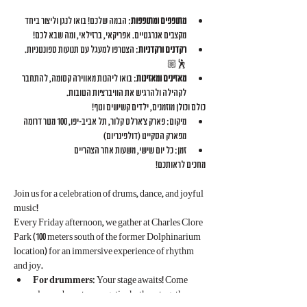
מתופפים ומתופפות
: הבמה שלכם! בואו לנגן וליצור ביחד 
מקצבים אנרגטיים. אפריקאי, ברזילאי, ומה שבא לכם!
רקדנים ורקדניות
: הצטרפו למעגל עם תנועות ספונטניות. 
🕺🏼
מאזינים ומאזינות
: בואו ליהנות מאווירה קסומה, להתחבר 
לקהילה ולהרגיש את הוויברציות הטובות.
כולם וכולן מוזמנים, ילדים קשישים וטף!
מיקום: פארק צ'ארלס קלור, תל אביב-יפו, 100 מטר דרומה 
מפארק הסקייט (דולפינריום)
זמן: כל יום שישי, משעות אחר הצהריים
מחכים לראותכם!
Join us for a celebration of drums, dance, and joyful 
music!
Every Friday afternoon, we gather at Charles Clore 
Park (100 meters south of the former Dolphinarium 
location) for an immersive experience of rhythm 
and joy.
For drummers
: Your stage awaits! Come 
play and create energetic rhythms together.